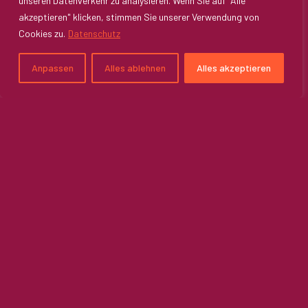
unseren Datenverkehr zu analysieren. Wenn Sie auf "Alle
akzeptieren" klicken, stimmen Sie unserer Verwendung von
Cookies zu.
Datenschutz
Anpassen
Alles ablehnen
Alles akzeptieren
Unser Karriereverständnis
Berufliche Wege sind heute so vielfältig und individuell wie
die Menschen. Karriere bedeutet längst nicht mehr ein
reines „höher, schneller, weiter“. Karriere ist individuell,
vielfältig und geprägt von persönlichen Werten, Interessen
und Lebensentwürfen. Sie wird in unserer dynamischen